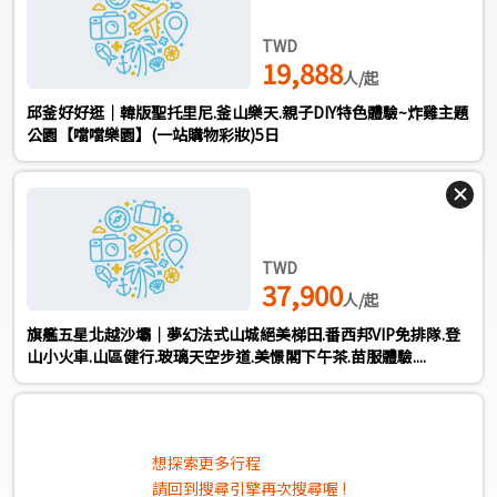
TWD
19,888
人/起
邱釜好好逛｜韓版聖托里尼.釜山樂天.親子DIY特色體驗~炸雞主題
公園【噹噹樂園】(一站購物彩妝)5日
TWD
37,900
人/起
旗艦五星北越沙壩｜夢幻法式山城絕美梯田.番西邦VIP免排隊.登
山小火車.山區健行.玻璃天空步道.美憬閣下午茶.苗服體驗....
想探索更多行程
請回到搜尋引擎再次搜尋喔 !