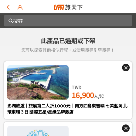
搜尋
此產品已過期或下架
您可以探索其他相似行程，或使用搜尋引擎搜尋！
TWD
16,900
人/起
澎湖旅遊｜旅展第二人折𝟭𝟬𝟬𝟬元｜南方四島東吉嶼.七美藍洞.北
環東環３日.國際五星/星級品牌飯店