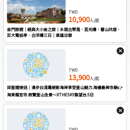
TWD
10,900
人/起
金門旅遊｜經典大小金之旅｜水頭古聚落．莒光樓．翟山坑道．
巨大電話亭．古洋樓三日｜高雄出發
TWD
13,900
人/起
邱釜贈接送｜️漫步白淺灘絕影海岸享受釜山魅力.海邊最美寺廟👉
海東龍宮寺.俯覽釜山全景～XTHESKY展望台.5日
TWD