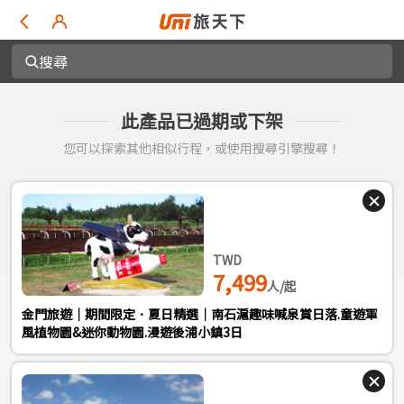
搜尋
此產品已過期或下架
您可以探索其他相似行程，或使用搜尋引擎搜尋！
TWD
7,499
人/起
金門旅遊｜期間限定．夏日精選｜南石滬趣味喊泉賞日落.童遊軍
風植物園&迷你動物園.漫遊後浦小鎮3日