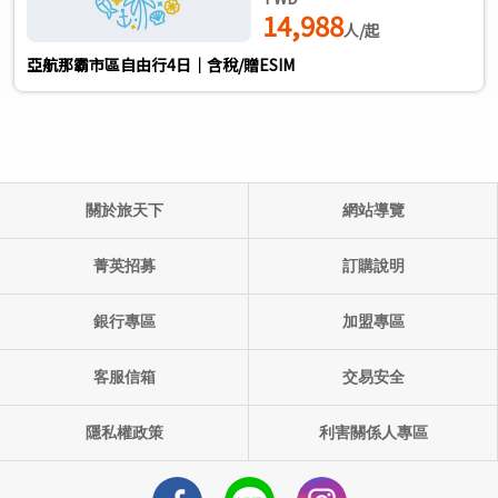
14,988
人/起
亞航那霸市區自由行4日｜含稅/贈ESIM
關於旅天下
網站導覽
單團產品代碼:
出發日期: ()
菁英招募
訂購說明
銀行專區
加盟專區
客服信箱
交易安全
隱私權政策
利害關係人專區