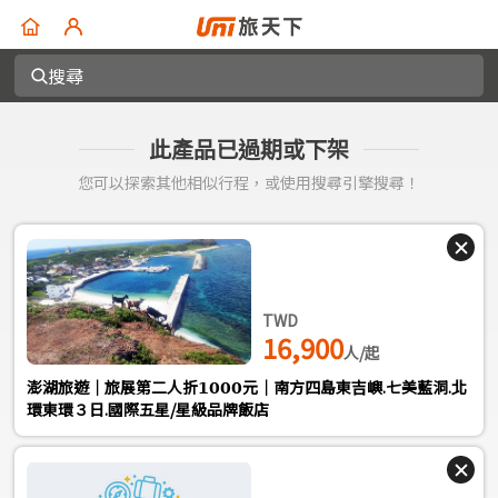
搜尋
此產品已過期或下架
您可以探索其他相似行程，或使用搜尋引擎搜尋！
TWD
16,900
人/起
澎湖旅遊｜旅展第二人折𝟭𝟬𝟬𝟬元｜南方四島東吉嶼.七美藍洞.北
環東環３日.國際五星/星級品牌飯店