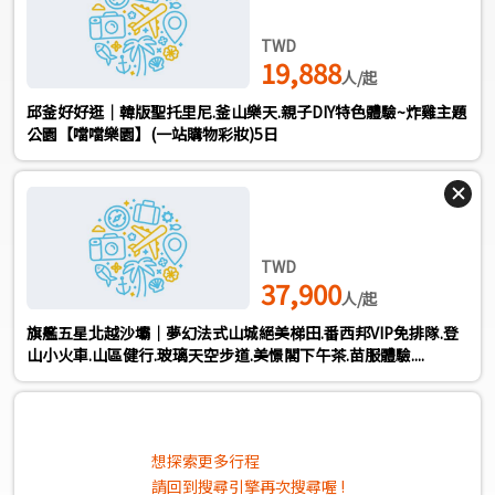
TWD
19,888
人/起
邱釜好好逛｜韓版聖托里尼.釜山樂天.親子DIY特色體驗~炸雞主題
公園【噹噹樂園】(一站購物彩妝)5日
TWD
37,900
人/起
旗艦五星北越沙壩｜夢幻法式山城絕美梯田.番西邦VIP免排隊.登
山小火車.山區健行.玻璃天空步道.美憬閣下午茶.苗服體驗....
想探索更多行程
請回到搜尋引擎再次搜尋喔 !