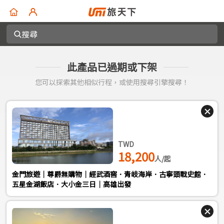
搜尋
此產品已過期或下架
您可以探索其他相似行程，或使用搜尋引擎搜尋！
TWD
18,200
人/起
金門旅遊｜尊爵無購物｜經武酒窖．青岐海岸．古寧頭戰史館．
五星金湖飯店．大小金三日｜高雄出發