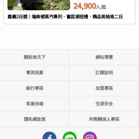
24,900
人/起
嘉義2日遊｜福森號蒸汽專列．奮起湖巡禮．精品英迪格二日
關於旅天下
網站導覽
單團產品代碼:
出發日期: ()
菁英招募
訂購說明
銀行專區
加盟專區
客服信箱
交易安全
隱私權政策
利害關係人專區