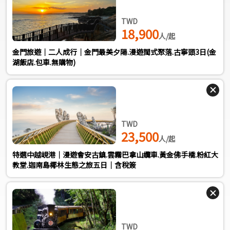
TWD
18,900
人/起
金門旅遊｜二人成行｜金門最美夕陽.漫遊閩式聚落.古寧頭3日(金
湖飯店.包車.無購物)
TWD
23,500
人/起
特選中越峴港｜漫遊會安古鎮.雲霧巴拿山纜車.黃金佛手橋.粉紅大
教堂.迦南島椰林生態之旅五日｜含稅簽
TWD