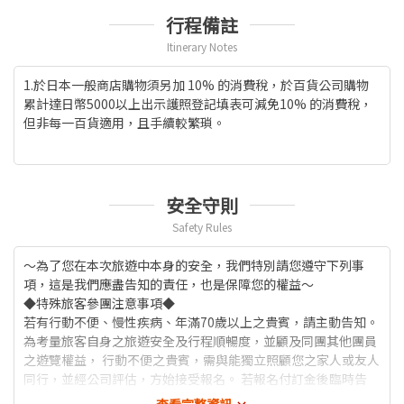
行程備註
Itinerary Notes
1.於日本一般商店購物須另加 10% 的消費稅，於百貨公司購物
累計達日幣5000以上出示護照登記填表可減免10% 的消費稅，
但非每一百貨適用，且手續較繁瑣。
安全守則
Safety Rules
～為了您在本次旅遊中本身的安全，我們特別請您遵守下列事
項，這是我們應盡告知的責任，也是保障您的權益～
◆特殊旅客參團注意事項◆
若有行動不便、慢性疾病、年滿70歲以上之貴賓，請主動告知。
為考量旅客自身之旅遊安全及行程順暢度，並顧及同團其他團員
之遊覽權益， 行動不便之貴賓，需與能獨立照顧您之家人或友人
同行，並經公司評估，方始接受報名。 若報名付訂金後臨時告
知，將收取相關必要費用，敬請見諒。
查看完整資訊