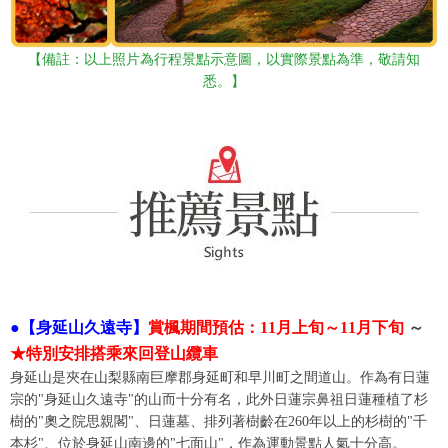
【備註：以上照片為行程景點示意圖，以實際景點為準，敬請知
悉。】
●【身延山久遠寺】
賞楓期間預估：
11月上旬～11月下旬
～
★特別安排搭乘來回登山纜車
身延山是夾在山梨縣南巨摩郡身延町和早川町之間道山。作為有日蓮
宗的"身延山久遠寺"的山而十分有名，此外日蓮宗鼻祖日蓮種植了杉
樹的"奧之院思親閣"、日蓮墓、排列著樹齡在260年以上的杉樹的"千
本杉"、位於身延山南邊的"七面山"，作為運動景點人氣十分高。