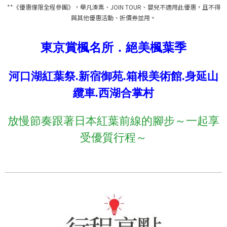
**《優惠僅限全程參團》，舉凡湊票、JOIN TOUR、嬰兒不適用此優惠，且不得
與其他優惠活動、折價券並用。
東京賞楓名所．絕美楓葉季
河口湖紅葉祭.新宿御苑.箱根美術館.身延山
纜車.西湖合掌村
放慢節奏跟著日本紅葉前線的腳步～一起享
受優質行程～