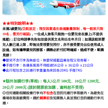
★★特別說明★★
未滿2歲嬰兒(
亞航規定：飛安因素逃生裝備數量限制，每一航班只限
10名，需另行確認
)，一位成人旅客只能抱一位嬰兒坐在膝上(不提供
搖籃)；訂位時請事先告知並提供英文名和出生年月日；如遇該航班嬰
兒人數已達上限，即無法受理嬰兒同行，
亦不接受嬰兒佔位使用成人
如有攜帶嬰兒的旅客，請務必於付訂時確認，造成不便，敬請
設備。
見諒！
◆
嬰兒不含行李及無座位，無嬰兒搖籃且需全程父母抱著。
◆
手提行李：各邊長寬高不得超過56公分 x 36公分 x 23公分
◆
此行程包含之託運行李重量為來回各20KG 手提7KG
★額外加購行李(單程)：每人5公斤 500元、10公斤 1200元、
20公斤 2000元 (請於開票前加購，逾時恕不受理)
◎任何運動相關設備行李均
不包含
在您的托運行李限額內。為避免在
機場收取高額費用。請於
開票前
告知業務人員並預訂您的運動行李托
運。