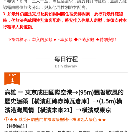
＊範例：如有「三人一室」等住宿需求，請於付訂時提出，並請先確
認需由哪位旅客分出，與其他同性別旅客配房。
3. 如最終仍無法完成配房如因同團住宿安排因素，於行前最終確認
時，仍無法完成同性別旅客配房，將安排入住單人房型，並須支付本
行程單人房差額。
※符號標示：◎入內參觀 ●下車參觀 ◆路過參觀 ★特別安排
每日行程
Daily Itinerary
DAY
1
高雄
東京成田國際空港→(95m)飄著歐風的
歷史建築【横濱紅磚赤煉瓦倉庫】→(1.5m)橫
濱港灣風情【橫濱未來21】→橫濱或東京
★★ 感受日劇熱門拍攝取景聖地～橫濱迷人景色 ★★
【特別備註】