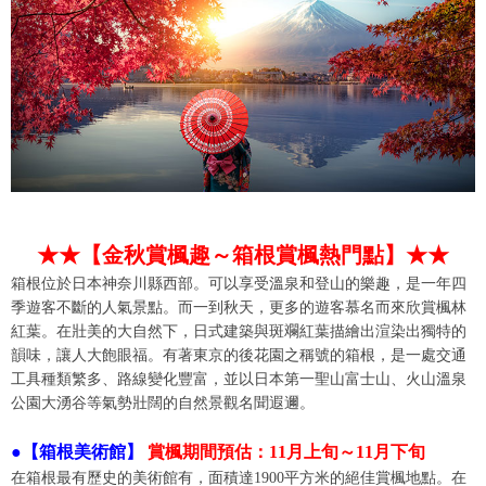
★★【金秋賞楓趣～箱根賞楓熱門點】★★
箱根位於日本神奈川縣西部。可以享受溫泉和登山的樂趣，是一年四
季遊客不斷的人氣景點。而一到秋天，更多的遊客慕名而來欣賞楓林
紅葉。在壯美的大自然下，日式建築與斑斕紅葉描繪出渲染出獨特的
韻味，讓人大飽眼福。有著東京的後花園之稱號的箱根，是一處交通
工具種類繁多、路線變化豐富，並以日本第一聖山富士山、火山溫泉
公園大湧谷等氣勢壯闊的自然景觀名聞遐邇。
●【箱根美術館】
賞楓期間預估：
11月上旬～11月下旬
在箱根最有歷史的美術館有，面積達1900平方米的絕佳賞楓地點。在