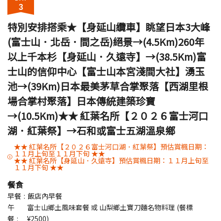
3
特別安排搭乘★【身延山纜車】眺望日本3大峰
(富士山．北岳．間之岳)絕景→(4.5Km)260年
以上千本杉【身延山．久遠寺】→(38.5Km)富
士山的信仰中心【富士山本宮淺間大社】湧玉
池→(39Km)日本最美茅草合掌聚落【西湖里根
場合掌村聚落】日本傳統建築珍寶
→(10.5Km)★★ 紅葉名所【２０２６富士河口
湖．紅葉祭】→石和或富士五湖溫泉鄉
★★ 紅葉名所【２０２６富士河口湖．紅葉祭】預估賞楓日期：
１１月上旬至１１月下旬 ★★
★★ 紅葉名所【身延山．久遠寺】預估賞楓日期：１１月上旬至
１１月下旬 ★★
餐食
早餐
飯店內早餐
午
富士山鄉土風味套餐 或 山梨鄉土寶刀麵名物料理 (餐標
餐
¥2500)