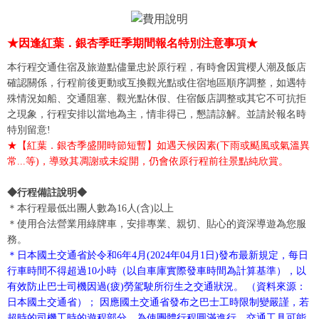
★因逢紅葉．銀杏季旺季期間報名特別注意事項★
本行程交通住宿及旅遊點儘量忠於原行程，有時會因賞櫻人潮及飯店
確認關係，行程前後更動或互換觀光點或住宿地區順序調整，如遇特
殊情況如船、交通阻塞、觀光點休假、住宿飯店調整或其它不可抗拒
之現象，行程安排以當地為主，情非得已，懇請諒解。並請於報名時
特別留意!
★【紅葉．銀杏季盛開時節短暫】如遇天候因素(下雨或颳風或氣溫異
常...等)，導致其凋謝或未綻開，仍會依原行程前往景點純欣賞。
◆行程備註說明◆
＊本行程最低出團人數為16人(含)以上
＊使用合法營業用綠牌車，安排專業、親切、貼心的資深導遊為您服
務。
＊日本國土交通省於令和6年4月(2024年04月1日)發布最新規定，每日
行車時間不得超過10小時（以自車庫實際發車時間為計算基準），以
有效防止巴士司機因過(疲)勞駕駛所衍生之交通狀況。 （資料來源：
日本國土交通省）； 因應國土交通省發布之巴士工時限制變嚴謹，若
超時的司機工時的遊程部分，為使團體行程圓滿進行，交通工具可能