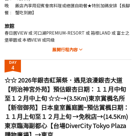
晚
飯店內享用迎賓會席料理或總匯自助餐★特別加碼安排【長腳
餐
蟹吃到飽】
旅館
春日居VIEW 或 河口湖PREMIUM-RESORT 或 箱根LAND 或 富士之
堡華園或 本栖VIEW 或同級
展開
行程內容
DAY
4
☆☆ 2026年銀杏紅葉祭．遇見浪漫銀杏大道
【明治神宮外苑】預估銀杏日期：１１月中旬
至１２月中上旬 ☆☆→(3.5Km)東京賞楓名所
【新宿御苑】日本皇室舊庭園~預估賞楓日期：
１１月上旬至１２月上旬 →免稅店→(14.5Km)
東京臨海副都心【台場DiverCity Tokyo Plaza
購物廣場】→東京