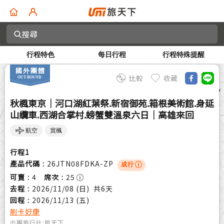
搜尋
行程特色
每日行程
行程特殊提醒
比較
收藏
秋楓東京｜河口湖紅葉祭.新宿御苑.箱根美術館.身延
山纜車.西湖合掌村.螃蟹雙溫泉六日｜高雄來回
航空
賞楓
行程
1
產品代碼
26JTN08FDKA-ZP
成行
可賣
4
席次
25
去程
2026/11/08 (日)
共
6
天
回程
2026/11/13 (五)
刷卡好康
出團旅行社:
旅天下