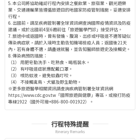
5. 本公司將協助確認行程內安排之餐飲業、旅宿業、觀光遊樂
業、交通運輸業皆遵循旅遊目的地國家防疫管制措施，妥適安排
行程。
6. 出國前，請至疾病管制署全球資訊網查詢國際疫情資訊及防疫
建議，或於出國前4至6週前往「旅遊醫學門診」接受評估。
7. 旅途中或返國時，曾有發燒、腹瀉、出疹或呼吸道不適等疑似
傳染病症狀，請於入境時主動告知機場檢疫人員；返國後21天
內，若有身體不適，請盡速就醫，並告知醫師旅遊史及接觸史。
8. 傳染病預防措施：
（1） 用肥皂勤洗手、吃熟食、喝瓶裝水。
（2） 有呼吸道症狀應配戴口罩。
（3） 噴防蚊液，避免蚊蟲叮咬。
（4） 不接觸禽鳥、犬貓及野生動物。
※更多旅遊醫學相關資訊請查詢疾病管制署全球資訊網
https://www.cdc.gov.tw「國際旅遊與健康」專區，或撥打防疫
專線1922（國外可撥+886-800-001922）。
行程特殊提醒
Itinerary Remarks