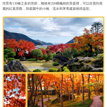
培育有130種之多的苔蘚，種植有200棵楓樹的苔庭裡，可以欣賞到美
麗的紅葉景觀，與庭園中的小橋、流水和茅葺建築相得益彰。