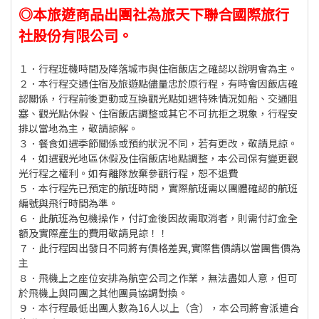
◎本旅遊商品出團社為旅天下聯合國際旅行
社股份有限公司。
１．行程班機時間及降落城市與住宿飯店之確認以說明會為主。
２．本行程交通住宿及旅遊點儘量忠於原行程，有時會因飯店確
認關係，行程前後更動或互換觀光點如遇特殊情況如船、交通阻
塞、觀光點休假、住宿飯店調整或其它不可抗拒之現象，行程安
排以當地為主，敬請諒解。
３．餐食如遇季節關係或預約狀況不同，若有更改，敬請見諒。
４．如遇觀光地區休假及住宿飯店地點調整，本公司保有變更觀
光行程之權利。如有離隊放棄參觀行程，恕不退費
５．本行程先已預定的航班時間，實際航班需以團體確認的航班
編號與飛行時間為準。
６．此航班為包機操作，付訂金後因故需取消者，則需付訂金全
額及實際產生的費用敬請見諒！！
７．此行程因出發日不同將有價格差異,實際售價請以當團售價為
主
８．飛機上之座位安排為航空公司之作業，無法盡如人意，但可
於飛機上與同團之其他團員協調對換。
９．本行程最低出團人數為16人以上（含），本公司將會派遣合