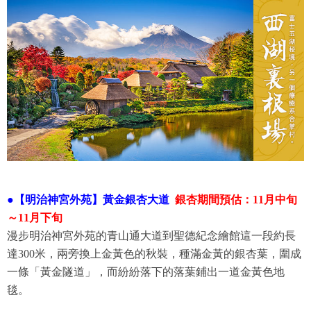
●
【明治神宮外苑】黃金銀杏大道
銀杏期間預估：11月中旬
～11月下旬
漫步明治神宮外苑的青山通大道到聖德紀念繪館這一段約長
達300米，兩旁換上金黃色的秋裝，種滿金黃的銀杏葉，圍成
一條「黃金隧道」，而紛紛落下的落葉鋪出一道金黃色地
毯。