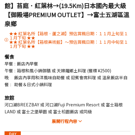
館】苔庭．紅葉林→(19.5Km)日本國內最大級
【御殿場PREMIUM OUTLET】→富士五湖區溫
泉鄉
★★ 紅葉名所【箱根．蘆之湖】預估賞楓日期：１１月上旬至１
１月下旬 ★★
★★ 紅葉名所【箱根美術館】～預估賞楓日期：１１月中旬至１
１月下旬 ★★
餐食
早餐
飯店內早餐
午餐
箱根和風小鍋御膳 或 天婦羅鄉土料理 (餐標 ¥2500)
晚
飯店內享用和洋風味自助餐 或 迎賓會席料理 或 溫泉飯店半自
餐
助餐＆日式小鍋料理
旅館
河口湖BREEZBAY 或 河口湖Fuji Premium Resort 或 富士箱根
LAND 或 富士之堡華園 或 富士松園飯店 或同級
展開
行程內容
DAY