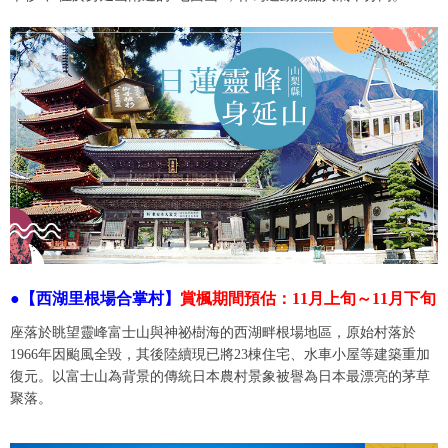
●【西湖里根場合掌村】
賞楓期間預估：11月上旬～11月下旬
座落於眺望靈峰富士山與神祕樹海的西湖畔根場地區，原始村落於
1966年因颱風全毀，其後陸續現已將23棟住宅、水車小屋等建築重加
復元。以富士山為背景的傳統日本農村景象被譽為日本最漂亮的茅草
聚落。