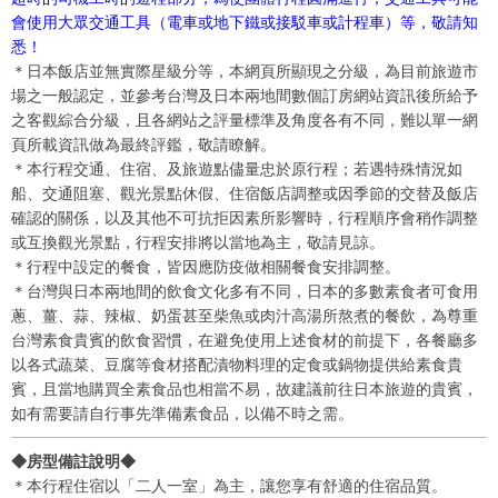
會使用大眾交通工具（電車或地下鐵或接駁車或計程車）等，敬請知
悉！
＊日本飯店並無實際星級分等，本網頁所顯現之分級，為目前旅遊市
場之一般認定，並參考台灣及日本兩地間數個訂房網站資訊後所給予
之客觀綜合分級，且各網站之評量標準及角度各有不同，難以單一網
頁所載資訊做為最終評鑑，敬請瞭解。
＊本行程交通、住宿、及旅遊點儘量忠於原行程；若遇特殊情況如
船、交通阻塞、觀光景點休假、住宿飯店調整或因季節的交替及飯店
確認的關係，以及其他不可抗拒因素所影響時，行程順序會稍作調整
或互換觀光景點，行程安排將以當地為主，敬請見諒。
＊行程中設定的餐食，皆因應防疫做相關餐食安排調整。
＊台灣與日本兩地間的飲食文化多有不同，日本的多數素食者可食用
蔥、薑、蒜、辣椒、奶蛋甚至柴魚或肉汁高湯所熬煮的餐飲，為尊重
台灣素食貴賓的飲食習慣，在避免使用上述食材的前提下，各餐廳多
以各式蔬菜、豆腐等食材搭配漬物料理的定食或鍋物提供給素食貴
賓，且當地購買全素食品也相當不易，故建議前往日本旅遊的貴賓，
如有需要請自行事先準備素食品，以備不時之需。
◆房型備註說明◆
＊本行程住宿以「二人一室」為主，讓您享有舒適的住宿品質。