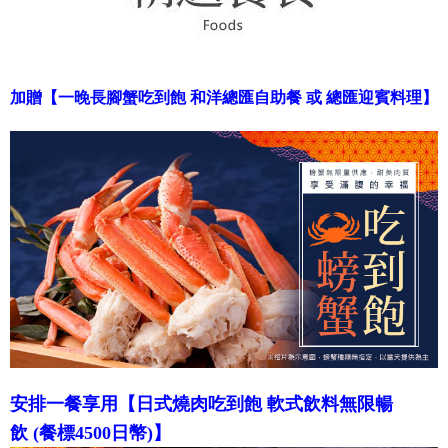
加贈【一晚長腳蟹吃到飽 和洋總匯自助餐 或 總匯迎賓料理】
安排一餐享用
【日式燒肉吃到飽 軟式飲料無限暢
飲
(餐標4500日幣)
】