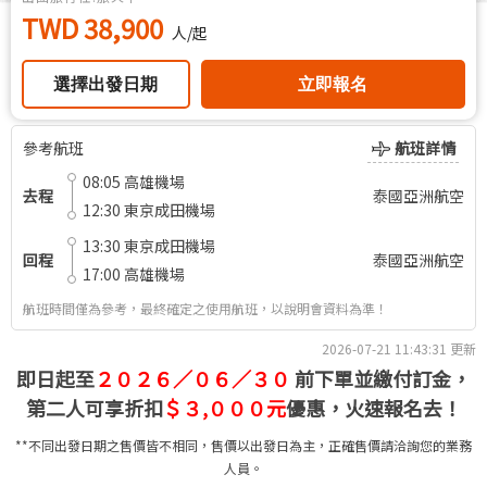
TWD 38,900
人/起
選擇出發日期
立即報名
參考航班
航班詳情
08:05
高雄機場
去程
泰國亞洲航空
12:30
東京成田機場
13:30
東京成田機場
回程
泰國亞洲航空
17:00
高雄機場
航班時間僅為參考，最終確定之使用航班，以說明會資料為準！
2026-07-21 11:43:31
更新
即日起至
２０２６／０６／３０
前下單並繳付訂金，
第二人可享折扣
＄３,０００元
優惠，火速報名去！
**不同出發日期之售價皆不相同，售價以出發日為主，正確售價請洽詢您的業務
人員。