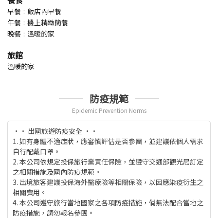
早餐
飯店內早餐
午餐
機上精緻簡餐
晚餐
溫暖的家
旅館
溫暖的家
防疫規範
Epidemic Prevention Norms
•• 出國旅遊防疫安全 ••
1. 如有身體不適症狀，應審慎評估是否參團，並建議依個人需求
自行配戴口罩。
2. 本公司依規定投保旅行業責任保險，並遵守交通部觀光局訂定
之相關措施及國內防疫規範。
3. 出境旅客建議投保海外醫療險等相關保險，以因應染疫衍生之
相關費用。
4. 本公司遵守旅行當地國家之各項防疫措施，倘無法配合當地之
防疫措施，請勿報名參團。