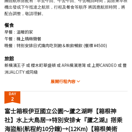
團體航班搭配有 : 早去午回、午去午回、午去晚回時間，如搭乘早班
機出發或下午抵達之航班，行程及餐食等順序 將因應航班時間，將
配合調整，敬請理解。
餐食
早餐
溫暖的家
午餐
機上精緻簡餐
晚餐
特別安排日式燒肉吃到飽＆軟飲暢飲 (餐標 ¥4500)
旅館
新橫濱王子 或 櫻木町華盛頓 或 APA橫濱港灣 或 上野CANDEO 或 豐
洲JALCITY 或同級
展開
行程內容
DAY
2
富士箱根伊豆國立公園～蘆之湖畔【箱根神
社】水上大鳥居→特別安排★『蘆之湖』搭乘
海盜船(航程約10分鐘)→(12Km)【箱根美術