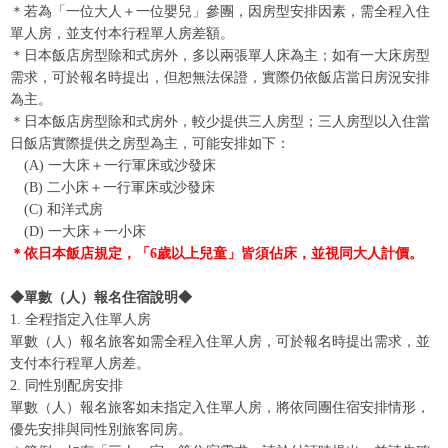
＊若為「一位大人＋一位嬰兒」參團，因房型安排因素，需全程入住
單人房，並支付本行程單人房差額。
＊日本飯店房型除和式房外，多以兩張單人床為主；如有一大床房型
需求，可於報名時提出，但恕無法保證，實際仍依飯店當日房況安排
為主。
＊日本飯店房型除和式房外，較少提供三人房型；三人房型以入住當
日飯店實際提供之房型為主，可能安排如下：
(A) 一大床＋一行軍床或沙發床
(B) 二小床＋一行軍床或沙發床
(C) 和洋式房
(D) 一大床＋一小床
＊依日本飯店規定，「6歲以上兒童」皆須佔床，並視同大人計價。
◆單數（人）報名住宿說明◆
1. 全程指定入住單人房
單數（人）報名旅客如需全程入住單人房，可於報名時提出需求，並
支付本行程單人房差。
2. 同性別配房安排
單數（人）報名旅客如未指定入住單人房，將依同團住宿安排情形，
優先安排與同性別旅客同房。