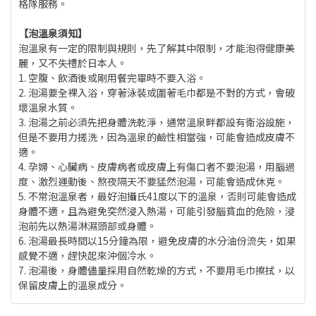
格隊服務。
【泡溫泉須知】
泡溫泉有一定的限制與規則，先了解其中限制，才能泡得健康美
麗，又不失禮於日本人。
1. 空腹、飲酒後或剛用餐完畢時不要入浴。
2. 泡湯要全裸入浴，穿著泳裝或圍著毛巾都是不對的方式，會破
壞溫泉水質。
3. 泡湯之前必須先把身體洗乾淨，通常溫泉畔都設有衛浴設施，
但是不要用力搓洗，因為溫泉的鹼性相當強，可能會造成皮膚不
適。
4. 孕婦、心臟病、皮膚病者或皮膚上有傷口者不要泡湯，用腦過
度、激烈運動後、熬夜隔天不要猛然泡湯，可能會造成休克。
5. 不常泡溫泉者，最好泡攝氏41度以下的溫泉，否則可能會造成
身體不適，且為避免突然浸入熱湯，可能引發腦貧血的危險，浸
泡前先以熱湯淋濕頭部或身體。
6. 泡湯最長時間以15分鐘為限，避免皮膚的水分油份流失，如果
感覺不適，趕快起來沖個冷水。
7. 泡湯後，身體儘量採用自然乾燥的方式，不要用毛巾擦拭，以
保留皮膚上的溫泉成分。