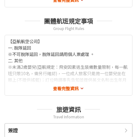
◆貼心提醒◆
1. 搭乘飛機時，請隨時扣緊安全帶，以免亂流影響安全。
2. 貴重物品請託放至飯店保險箱，如需隨身攜帶切勿離手，小心
團體航班規定事項
扒手在身旁。
Group Flight Rules
3. 住宿飯店時請隨時將房門扣上安全鎖，以策安全；勿在燈上晾
衣物；勿在床上吸煙，聽到警報器響, 請由緊急出口迅速離開。
【亞航航空公司】
4. 游泳池未開放時請勿擅自入池游泳，並切記勿單獨入池。
一. 脫隊延回
5. 搭乘船隻請務必穿著救生衣。
※不可脫隊延回，脫隊延回請用個人票處理 。
6. 搭乘快艇請扶緊把手或坐穩，勿任意移動。
二. 其他
7. 海邊戲水請勿超越安全警戒線。
※未滿2歲嬰兒(亞航規定：飛安因素逃生裝備數量限制，每一航
8. 搭乘車時請勿任意更換座位，頭、手請勿伸出窗外，上下車時
班只限10名，需另行確認)，一位成人旅客只能抱一位嬰兒坐在
注意來車方向以免發生危險。
膝上(不提供搖籃)；訂位時請事先告知並提供英文名和出生年月
9. 搭乘纜車時請依序上下，聽從工作人員指揮。
日；如遇該航班嬰兒人數已達上限，即無法受理嬰兒同行，亦不
10. 團體需一起活動，途中若要離隊需徵得領隊同意以免發生意
查看完整資訊
接受嬰兒佔位使用成人設備。如有攜帶嬰兒的旅客，請務必於付
外。
訂時確認，造成不便，敬請見諒！
11. 夜間或自由活動時間若需自行外出，請告知領隊或團友，並
※嬰兒不含行李及無座位，無嬰兒搖籃且需全程父母抱著。
應特別注意安全。
旅遊資訊
※團體票無免費劃位，座位安排係由航空公司調度，同行者座位
12. 行走雪地及陡峭之路請謹慎小心。
Travel Information
不一定能相鄰，敬請見諒！
13. 切勿在公共場合露財，購物時也勿當眾清數鈔票。
14. 遵守領隊所宣布的觀光區、餐廳、飯店、遊樂設施等各種場
簽證
★亞航機票，一經開票/付訂後，取消則無退票價值(醫療原因亦
所的注意事項。