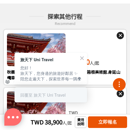
免在機場收取高額費用。
賓，如有需要請自行事先準備素食品，以備不時之需。
請於開票前告知業務人員並預訂您的運動行李托運。
17. 餐廳調理限制較嚴謹，恐難以對應臨時之更改，若因宗教及
探索其他行程
◆機上餐食僅有葷跟素選擇。
過敏因素而有餐食禁忌者(茹素、不吃牛、豬、生魚片、過敏甲
◆團體票無免費劃位，座位安排係由航空公司調度，同行者座位
Recommend
殼類、蛋奶等)請於報名時告知業務專員，我們將盡可能為你調
不一定能相鄰，敬請見諒！
整。其餘個人飲食喜好因素，因受限餐廳選擇，恕無法調整。
TWD
旅天下 Uni Travel
46,900
人/起
您好！
秋楓東京｜賞楓名所.河口湖紅葉季.新宿御苑.箱根美術館.身延山
旅天下，您身邊的旅遊好鄰居 ✨
纜車.西湖合掌村.螃蟹雙溫泉五日
陪您走遍天下，探索世界每一隅🌍
回覆至 旅天下 Uni Travel
TWD
41,900
費用
TWD 38,900
人/起
立即報名
人/起
說明