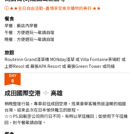
★★全日自由活動~盡情享受東京購物的美好 ★★
餐食
早餐
飯店內早餐
午餐
方便遊玩～敬請自理
晚餐
方便遊玩～敬請自理
旅館
Routeinn Grand淺草橋 MONday淺草 或 Villa Fontaine茅場町 或
上野Resol 或 幕張APA Resort 或 幕張Green Tower 或同級
DAY
6
成田國際空港
高雄
稍晚整理行裝，專車前往成田空港，搭乘豪華客機飛返溫暖的祖國
台灣，結束此次在日本愉快難忘的旅程。
☆☆PS.因航空公司飛行日不同，有時以早班機回；如使用下午班機
回，則午餐敬請自理。
餐食