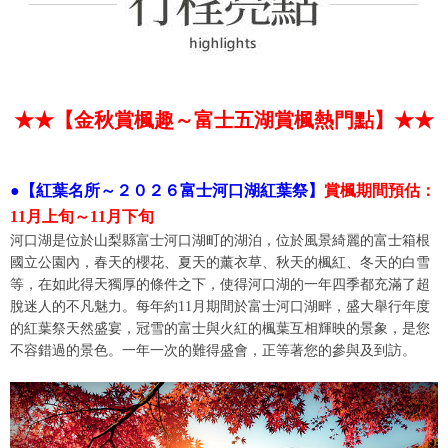
★★【金秋賞楓趣～富士五湖賞楓熱門點】★★
●
【紅葉名所～２０２６富士河口湖紅葉祭】
賞楓期間預估：
11月上旬～11月下旬
河口湖是位於山梨縣富士河口湖町的湖泊，位於風景綺麗的富士箱根
國立公園內，春天的櫻花、夏天的薰衣草、秋天的楓紅、冬天的白雪
等，在如此得天獨厚的條件之下，使得河口湖的一年四季都充滿了超
脫迷人的不凡魅力。每年約11月期間於富士河口湖畔，盛大舉行年度
的紅葉祭天然盛宴，冠雪的富士與火紅的楓葉互相輝映的景象，是您
不容錯過的景色。一年一次的難得盛會，正等著您的參與及到訪。