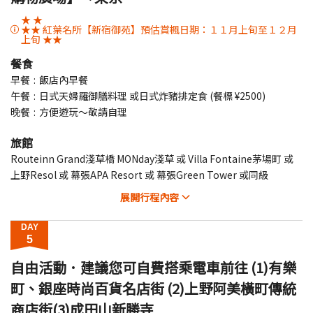
★ ★
★★ 紅葉名所【新宿御苑】預估賞楓日期：１１月上旬至１２月
上旬 ★★
餐食
早餐
飯店內早餐
午餐
日式天婦羅御膳料理 或日式炸豬排定食 (餐標 ¥2500)
晚餐
方便遊玩～敬請自理
旅館
Routeinn Grand淺草橋 MONday淺草 或 Villa Fontaine茅場町 或
上野Resol 或 幕張APA Resort 或 幕張Green Tower 或同級
展開
行程內容
DAY
5
自由活動．建議您可自費搭乘電車前往 (1)有樂
町、銀座時尚百貨名店街 (2)上野阿美橫町傳統
商店街(3)成田山新勝寺