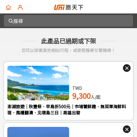
搜尋
此產品已過期或下架
您可以探索其他相似行程，或使用搜尋引擎搜尋！
TWD
9,300
人/起
澎湖旅遊｜秋豐祭．早鳥折500元｜市場饕鮮趣．無菜單海鮮料
理．風櫃聽濤．北環島三日｜高雄出發