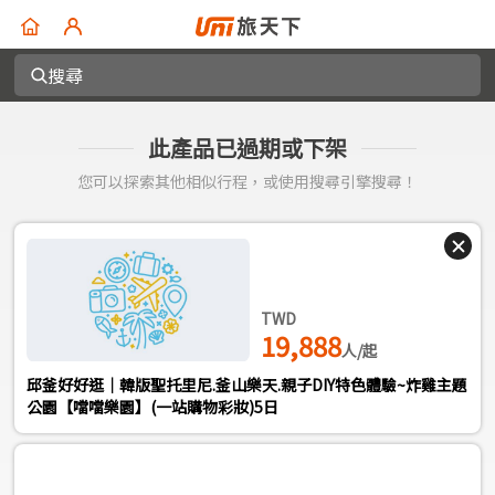
搜尋
此產品已過期或下架
您可以探索其他相似行程，或使用搜尋引擎搜尋！
TWD
19,888
人/起
邱釜好好逛｜韓版聖托里尼.釜山樂天.親子DIY特色體驗~炸雞主題
公園【噹噹樂園】(一站購物彩妝)5日