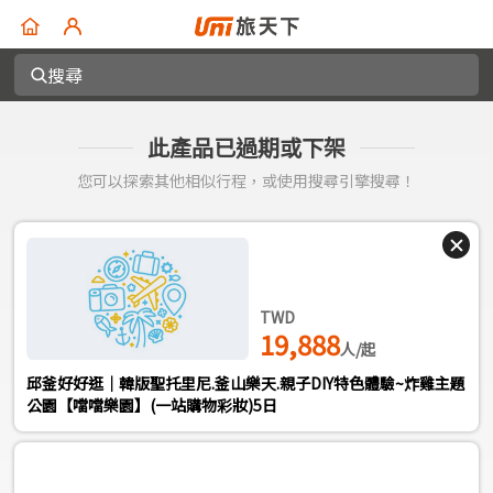
搜尋
此產品已過期或下架
您可以探索其他相似行程，或使用搜尋引擎搜尋！
TWD
19,888
人/起
邱釜好好逛｜韓版聖托里尼.釜山樂天.親子DIY特色體驗~炸雞主題
公園【噹噹樂園】(一站購物彩妝)5日