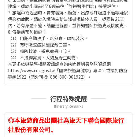
建議，或於出國前4至6週前往「旅遊醫學門診」接受評估。
7. 旅途中或返國時，曾有發燒、腹瀉、出疹或呼吸道不適等疑似
傳染病症狀，請於入境時主動告知機場檢疫人員；返國後21天
內，若有身體不適，請盡速就醫，並告知醫師旅遊史及接觸史。
8. 傳染病預防措施：
（1） 用肥皂勤洗手、吃熟食、喝瓶裝水。
（2） 有呼吸道症狀應配戴口罩。
（3） 噴防蚊液，避免蚊蟲叮咬。
（4） 不接觸禽鳥、犬貓及野生動物。
※更多旅遊醫學相關資訊請查詢疾病管制署全球資訊網
https://www.cdc.gov.tw「國際旅遊與健康」專區，或撥打防疫
專線1922（國外可撥+886-800-001922）。
行程特殊提醒
Itinerary Remarks
◎本旅遊商品出團社為旅天下聯合國際旅行
社股份有限公司。