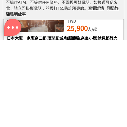
覺不適，趕快起來沖個冷水。
不操作ATM、不提供任何資料、不回撥可疑電話。如接獲可疑來
●泡湯後，身體儘量採用自然乾燥的方式，不要用毛巾擦拭，以
電，請立即掛斷電話，並撥打165防詐騙專線。
查看詳情
預防詐
保留皮膚上的溫泉成分。
騙聲明啟事
●身上有紋身者，不能到大浴場泡溫泉。
TWD
16. 台灣與日本兩地間的飲食文化多有不同，尊重台灣素食貴賓
25,900
人/起
的飲食習慣，各餐廳多以蔬菜、豆腐等食材搭配漬物料理的定食
或鍋物提供給素食貴賓，日本素食者可食用蔥、薑、蒜、辣椒、
日本大阪｜京阪奈三都.環球影城.和服體驗.奈良小鹿.伏見稻荷大
蛋奶，湯底也大多使用柴魚或大骨高湯熬煮。
社.HARUKAS展望台五日
※因當地購買全素食品也相當不易，故建議前往日本旅遊的貴
賓，如有需要請自行事先準備素食品，以備不時之需。
17. 餐廳調理限制較嚴謹，恐難以對應臨時之更改，若因宗教及
過敏因素而有餐食禁忌者(茹素、不吃牛、豬、生魚片、過敏甲
殼類、蛋奶等)請於報名時告知業務專員，我們將盡可能為你調
TWD
整。其餘個人飲食喜好因素，因受限餐廳選擇，恕無法調整。
35,900
人/起
日本大阪｜京阪奈三都.環球影城.和服體驗.奈良小鹿.伏見稻荷大
社.HARUKAS展望台五日｜保住環球影城旁飯店