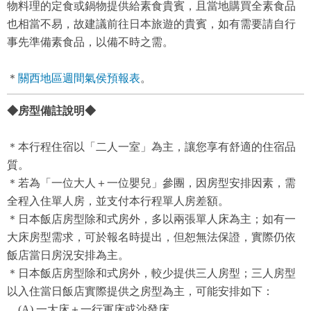
物料理的定食或鍋物提供給素食貴賓，且當地購買全素食品
也相當不易，故建議前往日本旅遊的貴賓，如有需要請自行
事先準備素食品，以備不時之需。
＊
關西地區週間氣侯預報表
。
◆房型備註說明◆
＊本行程住宿以「二人一室」為主，讓您享有舒適的住宿品
質。
＊若為「一位大人＋一位嬰兒」參團，因房型安排因素，需
全程入住單人房，並支付本行程單人房差額。
＊日本飯店房型除和式房外，多以兩張單人床為主；如有一
大床房型需求，可於報名時提出，但恕無法保證，實際仍依
飯店當日房況安排為主。
＊日本飯店房型除和式房外，較少提供三人房型；三人房型
以入住當日飯店實際提供之房型為主，可能安排如下：
(A) 一大床＋一行軍床或沙發床