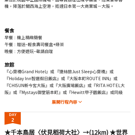
機，降落於關西海上空港，抵達日本第一大商業城－大阪。
餐食
早餐
機上精緻簡餐
午餐
贈送~輕食壽司餐盒+綠茶
晚餐
方便遊玩~敬請自理
旅館
『心齋橋Grand Hotel』或 『捷絲旅Just Sleep心齋橋』或
『Holiday Inn智選假日飯店』或『大阪本町ROUTE INN』或
『CHISUN新今宮大阪』或『大阪廣場飯店』或『RITA HOTEL大
阪』或『Mystays御堂筋本町』或『Hewitt甲子園飯店』或同級
展開
行程內容
DAY
2
★千本鳥居〈伏見稻荷大社〉→(12km) ★世界