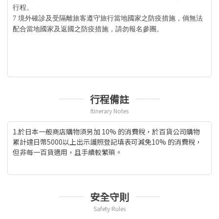
行程。
7 境外確診及受隔離旅客遵守旅行當地國家之防疫措施，倘無法
配合當地國家及返國之防疫措施，請勿報名參團。
行程備註
Itinerary Notes
1.於日本一般商店購物須另加 10% 的消費稅，於百貨公司購物
累計達日幣5000以上出示護照登記填表可減免10% 的消費稅，
但非每一百貨適用，且手續較繁瑣。
安全守則
Safety Rules