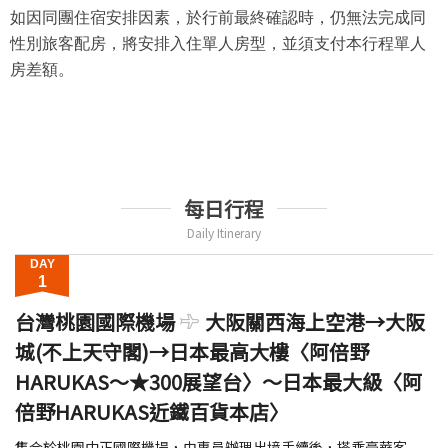
如因同團住宿安排因素，於行前最終確認時，仍無法完成同
性別旅客配房，將安排入住單人房型，並須支付本行程單人
房差額。
每日行程
Daily Itinerary
DAY
1
台灣桃園國際機場
大阪關西海上空港→大阪
城(不上天守閣)→日本最高大樓〈阿倍野
HARUKAS～★300展望台〉～日本最大級〈阿
倍野HARUKAS近鐵百貨本店〉
集合於桃園中正國際機場，由專員辦理出境手續後，搭乘豪華客