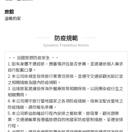
旅館
溫暖的家
防疫規範
Epidemic Prevention Norms
•• 出國旅遊防疫安全 ••
1. 如有身體不適症狀，應審慎評估是否參團，並建議依個人需求
自行配戴口罩。
2. 本公司依規定投保旅行業責任保險，並遵守交通部觀光局訂定
之相關措施及國內防疫規範。
3. 出境旅客建議投保海外醫療險等相關保險，以因應染疫衍生之
相關費用。
4. 本公司遵守旅行當地國家之各項防疫措施，倘無法配合當地之
防疫措施，請勿報名參團。
5. 本公司將協助確認行程內安排之餐飲業、旅宿業、觀光遊樂
業、交通運輸業皆遵循旅遊目的地國家防疫管制措施，妥適安排
行程。
6. 出國前，請至疾病管制署全球資訊網查詢國際疫情資訊及防疫