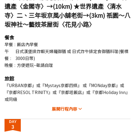
遺產〈金閣寺〉→(10km) ★世界遺產〈清水
寺〉二、三年坂京風小舖老街→(3km) 祇園～八
坂神社～藝妓茶屋街〈花見小路〉
餐食
早餐
飯店內早餐
午
日式漢堡排炸蝦天婦羅御膳 或 日式炸牛排定食御膳料理(餐標
餐
3000日幣)
晚餐
方便遊玩~敬請自理
旅館
『URBAN京都』或『Mystays京都四條』 或『MONday京都』或
『京都RESOL TRINITY』或『京都塔飯店』或『京都Holiday Inn』
或同級
展開
行程內容
DAY
3