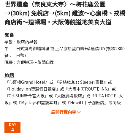
世界遺產〈奈良東大寺〉～梅花鹿公園
→(30km) 免稅店→(5km) 難波～心齋橋、戎橋
商店街～道頓堀‧大阪傳統道地美食大道
餐食
早餐
飯店內早餐
午
日式燒肉御膳料理 或 上品膠原蛋白鍋+章魚燒DIY(餐標2800
餐
日幣)
晚餐
方便遊玩～敬請自理
旅館
『心齋橋Grand Hotel』或 『捷絲旅Just Sleep心齋橋』或
『Holiday Inn智選假日飯店』或『大阪本町ROUTE INN』或
『CHISUN新今宮大阪』或『大阪廣場飯店』或『RITA HOTEL大
阪』或『Mystays御堂筋本町』或『Hewitt甲子園飯店』或同級
展開
行程內容
DAY
4