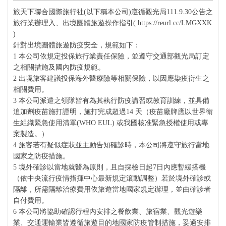
旅天下聯合國際旅行社(以下稱本公司)遵循觀光局111.9.30公告之
旅行業辦理入、出境團體旅遊操作指引( https://reurl.cc/LMGXXK
)
針對出境團體旅遊防疫安全，規範如下：
1 本公司依規定投保旅行業責任保險，並遵守交通部觀光局訂定
之相關措施及國內防疫規範。
2 出境旅客建議投保海外醫療險等相關保險，以因應染疫衍生之
相關費用。
3 本公司派遣之領隊皆有為其執行防疫講習或教育訓練，並具備
追加劑疫苗施打證明，施打完成超過14 天（疫苗廠牌應以世界衛
生組織緊急使用清單(WHO EUL) 或我國核准緊急授權使用或專
案製造。）
4 旅客若有疑似症狀並主動告知確診時，本公司將遵守旅行當地
國家之防疫措施。
5 境外確診以當地就醫為原則，且自採檢日起7日內應暫緩搭機
（依中央流行疫情指揮中心最新規定滾動調整）若於境外確診或
隔離，所需隔離治療費用依旅遊當地國家規定辦理，並由確診者
自付費用。
6 本公司將協助確認行程內安排之餐飲業、旅宿業、觀光遊樂
業、交通運輸業皆遵循旅遊目的地國家防疫管制措施，妥適安排