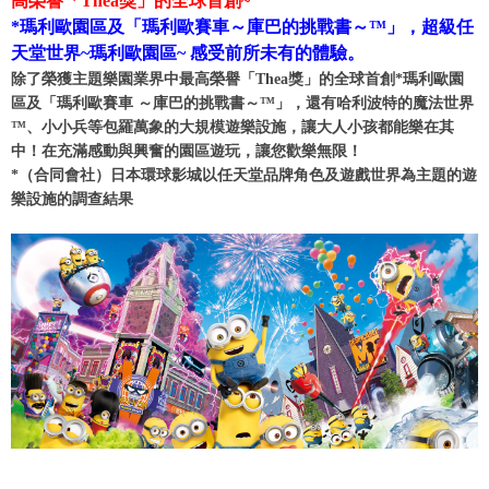
高榮譽「Thea獎」的全球首創~
*瑪利歐園區及「瑪利歐賽車～庫巴的挑戰書～™」，超級任
天堂世界~瑪利歐園區~ 感受前所未有的體驗。
除了榮獲主題樂園業界中最高榮譽「Thea獎」的全球首創*瑪利歐園
區及「瑪利歐賽車 ～庫巴的挑戰書～™」，還有哈利波特的魔法世界
™、小小兵等包羅萬象的大規模遊樂設施，讓大人小孩都能樂在其
中！在充滿感動與興奮的園區遊玩，讓您歡樂無限！
*（合同會社）日本環球影城以任天堂品牌角色及遊戲世界為主題的遊
樂設施的調查結果