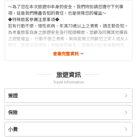
～為了您在本次旅遊中本身的安全，我們特別請您遵守下列事
項，這是我們應盡告知的責任，也是保障您的權益～
◆特殊旅客參團注意事項◆
若有行動不便、慢性疾病、年滿70歲以上之貴賓，請主動告知。
為考量旅客自身之旅遊安全及行程順暢度，並顧及同團其他團員
之遊覽權益， 行動不便之貴賓，需與能獨立照顧您之家人或友人
同行，並經公司評估，方始接受報名。 若報名付訂金後臨時告
知，將收取相關必要費用，敬請見諒。
查看完整資訊
◆貼心提醒◆
1. 搭乘飛機時，請隨時扣緊安全帶，以免亂流影響安全。
2. 貴重物品請託放至飯店保險箱，如需隨身攜帶切勿離手，小心
旅遊資訊
扒手在身旁。
Travel Information
3. 住宿飯店時請隨時將房門扣上安全鎖，以策安全；勿在燈上晾
衣物；勿在床上吸煙，聽到警報器響, 請由緊急出口迅速離開。
簽證
4. 游泳池未開放時請勿擅自入池游泳，並切記勿單獨入池。
5. 搭乘船隻請務必穿著救生衣。
6. 搭乘快艇請扶緊把手或坐穩，勿任意移動。
保險
7. 海邊戲水請勿超越安全警戒線。
8. 搭乘車時請勿任意更換座位，頭、手請勿伸出窗外，上下車時
注意來車方向以免發生危險。
小費
9. 搭乘纜車時請依序上下，聽從工作人員指揮。