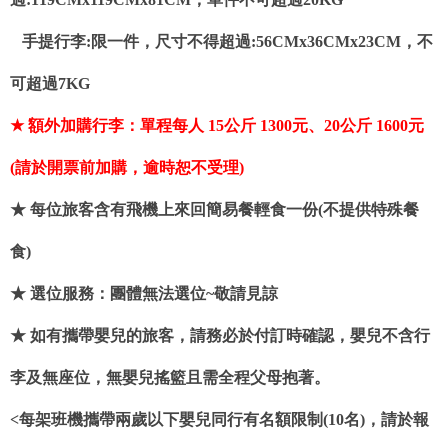
手提行李:限一件，尺寸不得超過:56CMx36CMx23CM，不
可超過7KG
★ 額外加購行李：單程每人 15公斤 1300元、20公斤 1600元
(請於開票前加購，逾時恕不受理)
★ 每位旅客含有飛機上來回簡易餐輕食一份(不提供特殊餐
食)
★ 選位服務：團體無法選位~敬請見諒
★ 如有攜帶嬰兒的旅客，請務必於付訂時確認，嬰兒不含行
李及無座位，無嬰兒搖籃且需全程父母抱著。
<每架班機攜帶兩歲以下嬰兒同行有名額限制(10名)，請於報