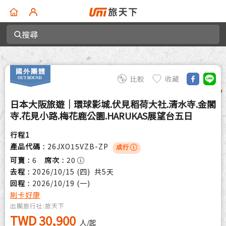
搜尋
比較
收藏
日本大阪旅遊｜環球影城.伏見稻荷大社.清水寺.金閣
寺.花見小路.梅花鹿公園.HARUKAS展望台五日
行程
1
產品代碼
26JXO15VZB-ZP
成行
可賣
6
席次
20
去程
2026/10/15 (四)
共
5
天
回程
2026/10/19 (一)
刷卡好康
出團旅行社:
旅天下
TWD 30,900
人/起