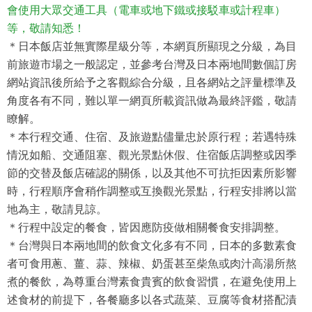
會使用大眾交通工具（電車或地下鐵或接駁車或計程車）
等，敬請知悉！
＊日本飯店並無實際星級分等，本網頁所顯現之分級，為目
前旅遊市場之一般認定，並參考台灣及日本兩地間數個訂房
網站資訊後所給予之客觀綜合分級，且各網站之評量標準及
角度各有不同，難以單一網頁所載資訊做為最終評鑑，敬請
瞭解。
＊本行程交通、住宿、及旅遊點儘量忠於原行程；若遇特殊
情況如船、交通阻塞、觀光景點休假、住宿飯店調整或因季
節的交替及飯店確認的關係，以及其他不可抗拒因素所影響
時，行程順序會稍作調整或互換觀光景點，行程安排將以當
地為主，敬請見諒。
＊行程中設定的餐食，皆因應防疫做相關餐食安排調整。
＊台灣與日本兩地間的飲食文化多有不同，日本的多數素食
者可食用蔥、薑、蒜、辣椒、奶蛋甚至柴魚或肉汁高湯所熬
煮的餐飲，為尊重台灣素食貴賓的飲食習慣，在避免使用上
述食材的前提下，各餐廳多以各式蔬菜、豆腐等食材搭配漬