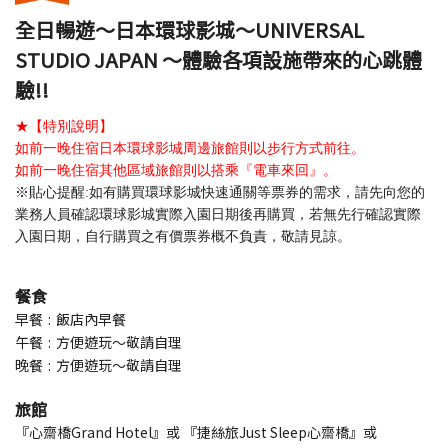
全日暢遊～日本環球影城～UNIVERSAL
STUDIO JAPAN ～體驗各項設施帶來的心跳體
驗!!
★【特別說明】
如前一晚住宿日本環球影城周邊旅館則以步行方式前往。
如前一晚住宿其他區域旅館則以搭乘『電車來回』。
※貼心提醒:如有購買環球影城快速通關等票券的需求，請先向您的
業務人員確認環球影城實際入園日期後再購買，若無先行確認實際
入園日期，自行購買之有價票券概不負責，敬請見諒。
餐食
早餐
飯店內早餐
午餐
方便遊玩～敬請自理
晚餐
方便遊玩～敬請自理
旅館
『心齋橋Grand Hotel』或 『捷絲旅Just Sleep心齋橋』或