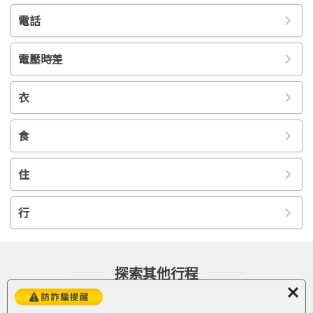
10. 團體需一起活動，途中若要離隊需徵得領隊同意以免發生意
電話
外。
11. 夜間或自由活動時間若需自行外出，請告知領隊或團友，並
應特別注意安全。
電壓時差
12. 行走雪地及陡峭之路請謹慎小心。
13. 切勿在公共場合露財，購物時也勿當眾清數鈔票。
衣
14. 遵守領隊所宣布的觀光區、餐廳、飯店、遊樂設施等各種場
所的注意事項。
15. 泡溫泉有一定的限制與規則，先了解其中限制，才能泡得健
食
康美麗，又不失禮於日本人。泡溫泉須知如下：
●空腹、飲酒後或剛用餐完畢時不要入浴。
●泡湯要全裸入浴，穿著泳裝或圍著毛巾都是不對的方式，會破
住
壞溫泉水質。
●泡湯前須先清洗身體，溫泉畔都設有衛浴設施；溫泉的鹼性相
行
當強，部份旅客因體質可能會造成皮膚不適。
●孕婦、心臟病、皮膚病或皮膚上有傷口者不要泡湯，激烈運動
後、熬夜隔天不要猛然泡湯，可能會造成休克。
●不常泡溫泉者，最好泡攝氏41度以下的溫泉，否則可能會造成
探索其他行程
身體不適；為避免突然浸入溫泉可能引發腦貧血的危險，浸泡前
先以熱水淋濕頭部或身體。
Recommend
●泡溫泉時間以15分鐘為限，避免皮膚的水分油份流失，如果感