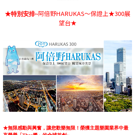
阿倍野HARUKAS～保證上★300展
★特別安排~
望台
★
★無限感動與興奮，讓您歡樂無限！榮獲主題樂園業界中最