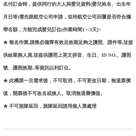
名付訂金時，提供同行的大人與嬰兒資料(嬰兒姓名、出生年
月日等)需先跟航空公司申請，並待航空公司回覆是否符合攜
帶名額，方能完成嬰兒訂位(作業時間1～3天)>
★ 報名作業,請務必備齊有效且效期足夠之護照、證件等,並提
供給業務人員.並提供護照上英文拼音、生日、ID NO.、護照
號、護照效期..等資訊以利訂位。
★ 此機票一旦需求後，不可取消，不可更改日期，無退票價
值，開票後不可改名或換人。取消無退費價值。
★ 不可脫隊延回，脫隊延回請用個人票處理