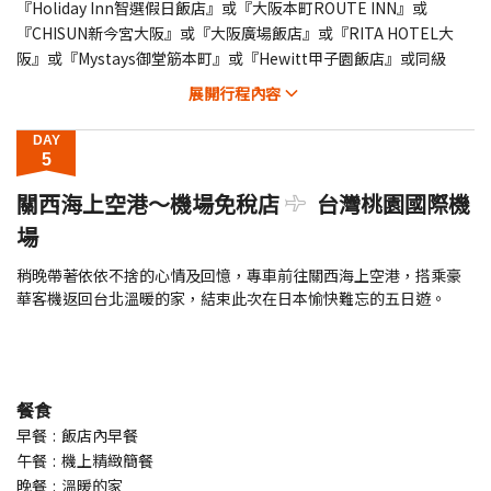
『Holiday Inn智選假日飯店』或『大阪本町ROUTE INN』或
『CHISUN新今宮大阪』或『大阪廣場飯店』或『RITA HOTEL大
阪』或『Mystays御堂筋本町』或『Hewitt甲子園飯店』或同級
展開
行程內容
DAY
5
關西海上空港～機場免稅店
台灣桃園國際機
場
稍晚帶著依依不捨的心情及回憶，專車前往關西海上空港，搭乘豪
華客機返回台北溫暖的家，結束此次在日本愉快難忘的五日遊。
餐食
早餐
飯店內早餐
午餐
機上精緻簡餐
晚餐
溫暖的家