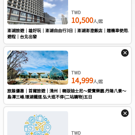
TWD
10,500
人/起
澎湖旅遊｜雄好玩｜澎湖自由行3日｜澎湖澎澄飯店｜贈機車使用.
遊程｜台北出發
TWD
14,999
人/起
旅展優惠｜首爾旅遊｜清州｜韓版迪士尼～愛寶樂園.丹陽八景～
島潭三峰.環湖鐵道.弘大逛不停(二站購物)五日
TWD