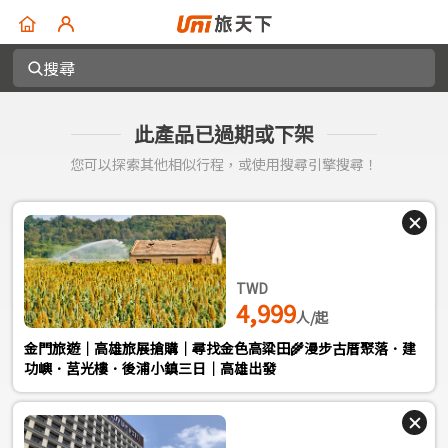
搜尋
此產品已過期或下架
您可以探索其他相似行程，或使用搜尋引擎搜尋！
TWD
4,999
人/起
金門旅遊｜高雄旅展搶購｜尋找金色高粱田🌾漫步古厝聚落．建
功嶼．莒光樓．後浦小鎮三日｜高雄出發