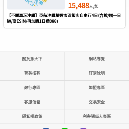
15,488
人/起
【不開車玩沖繩】亞航沖繩精選市區飯店自由行4日(含稅/贈一日
遊/贈ESIM/再加購1日遊888)
關於旅天下
網站導覽
單團產品代碼:
出發日期: ()
菁英招募
訂購說明
銀行專區
加盟專區
客服信箱
交易安全
隱私權政策
利害關係人專區